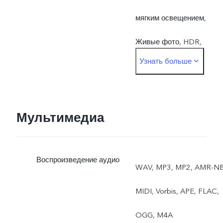
мягким освещением,
Живые фото, HDR,
Узнать больше
Панорама, Режим боке,
Портретная съемка, Боке
для портрета
Мультимедиа
(фронтальная камера),
Воспроизведение аудио
Водяной знак,
WAV, MP3, MP2, AMR-NB
Фотофильтры
MIDI, Vorbis, APE, FLAC,
OGG, M4A