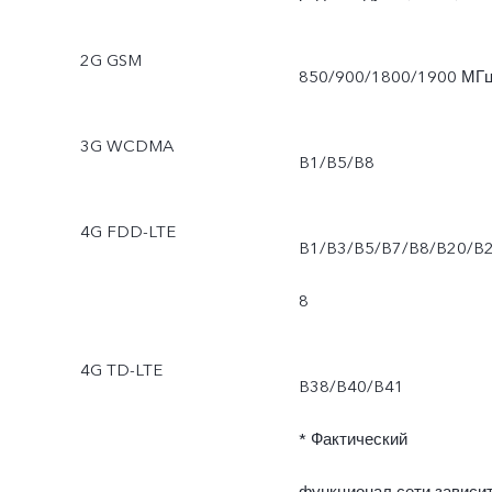
2G GSM
850/900/1800/1900 МГ
3G WCDMA
B1/B5/B8
4G FDD-LTE
B1/B3/B5/B7/B8/B20/B
8
4G TD-LTE
B38/B40/B41
* Фактический
функционал сети зависи