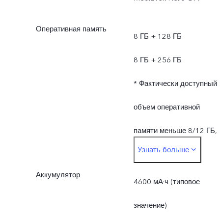
разных партиях
Оперативная память
продукции или при смене
8 ГБ + 128 ГБ
поставщика. Все это не
8 ГБ + 256 ГБ
влияет на мощность
* Фактически доступный
зарядки в 66 Вт и
объем оперативной
эффективность зарядки.
памяти меньше 8/12 ГБ,
Узнать больше
так как часть памяти
Аккумулятор
занята операционной
4600 мА·ч (типовое
системой и
значение)