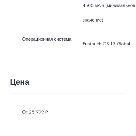
предустановленными
4500 мА·ч (минимальное
приложениями.
значение)
* Фактически доступный
Операционная система
Funtouch OS 13 Global
объем ROM меньше
128/256 ГБ, так как част
памяти занята
Цена
операционной системой 
предустановленными
От 25 999 ₽
приложениями.