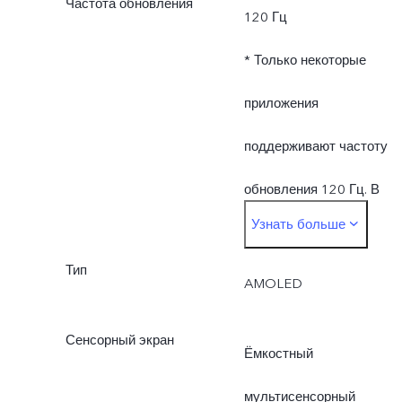
Частота обновления
120 Гц
* Только некоторые
приложения
поддерживают частоту
обновления 120 Гц. В
Узнать больше
различных приложениях
Тип
или играх частота
AMOLED
обновления экрана и
Сенсорный экран
Ёмкостный
обработка касания могут
мультисенсорный