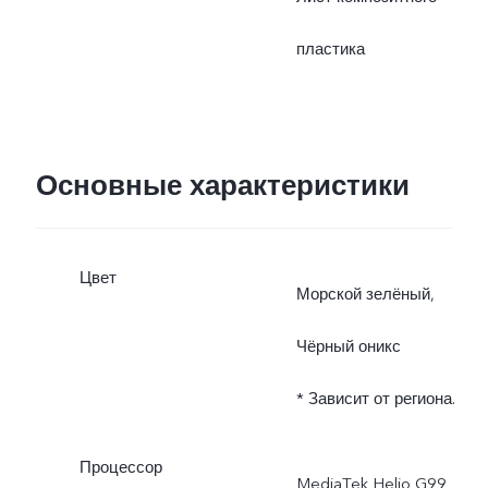
Фактическая мощность
пластика
динамически
регулируется с учетом
Основные характеристики
реальных условий и
зависит от характера
Цвет
Морской зелёный,
использования.
Чёрный оникс
* Характеристики
* Зависит от региона.
зарядного устройства
могут отличаться в
Процессор
MediaTek Helio G99