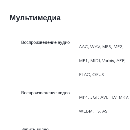
Основная: ночной режим,
портретный режим, фото,
Мультимедиа
видео, микрофильм,
Воспроизведение аудио
64 Мп, панорама,
AAC, WAV, MP3, MP2,
документы, замедленная
MP1, MIDI, Vorbis, APE,
съёмка, таймлапс,
FLAC, OPUS
профессиональный
Воспроизведение видео
MP4, 3GP, AVI, FLV, MKV,
режим, двойная
WEBM, TS, ASF
экспозиция,dual view,
живое фото
Запись видео