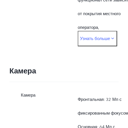
от покрытия местного
оператора,
Узнать больше
поддерживаемой
инфраструктуры и верси
программного
Камера
обеспечения на
Камера
мобильном телефоне.
Фронтальная: 32 Мп с
фиксированным фокусо
Основная: 64 Мп с