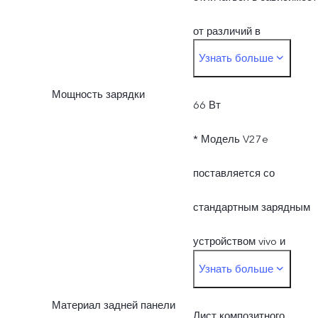
используемых
от различий в
Узнать больше
материалах.
производственных
Мощность зарядки
процессах, способе
66 Вт
измерения и
* Модель V27e
используемых
поставляется со
материалах.
стандартным зарядным
устройством vivo и
Узнать больше
поддерживает зарядку с
Материал задней панели
мощностью до 66 Вт.
Лист композитного