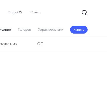
OriginOS
O vivo
исание
Галерея
Характеристики
Купить
ьзования
ОС