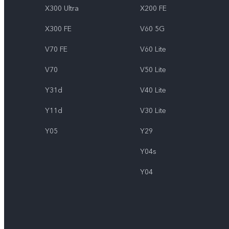
X300 Ultra
X200 FE
X300 FE
V60 5G
V70 FE
V60 Lite
V70
V50 Lite
Y31d
V40 Lite
Y11d
V30 Lite
Y05
Y29
Y04s
Y04