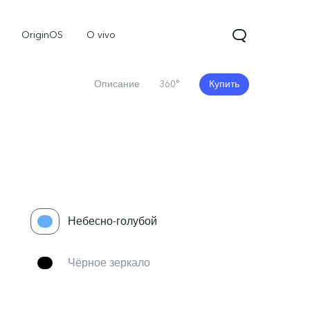
OriginOS
O vivo
Описание
360°
Купить
Небесно-голубой
V70
Y31d
Новинка
Чёрное зеркало