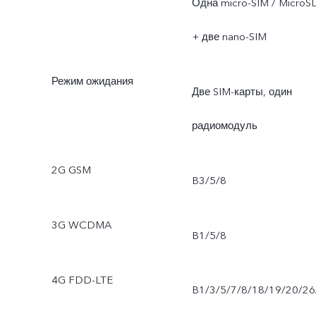
Одна micro-SIM / MicroS
+ две nano-SIM
Режим ожидания
Две SIM-карты, один
радиомодуль
2G GSM
B3/5/8
3G WCDMA
B1/5/8
4G FDD-LTE
B1/3/5/7/8/18/19/20/26