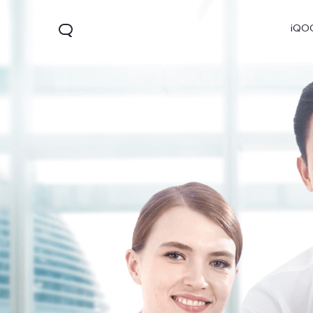
iQO
V60
V70 FE
V7
جديد
جديد