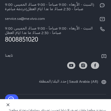
Funtouch OS
(السبت - الأربعاء : 9:00 صباحاً - 9:00 مساءً، الخميس: 9:00
الأخبار
Y04
صباحاً - 2:30 مساءً. ما عدا ايام العطل)دردشة مباشرة
مصادقة IMEI
الإشعارات القانونية
service.sa@me.vivo.com
V40 5G
أسعار قطع الغيار
نبذة عنا
السبت - الأربعاء : 9:00 صباحاً - 9:00 مساءً، الخميس: 9:00
V40 Lite 5G
تحديثات النظام
صباحاً - 2:30 مساءً. ما عدا ايام العطل
مركز الخصوصية لدى vivo
8008851020
كل الموديلات
تعلیمات الضمان
الاستدامة
بيان الخصوصية بشأن خدمة العملاء
تابعنا
الأخبار
تنزيل جداول LUT لاستعادة السجل
Saudi Arabia (AR) | حدد البلد/المنطقة
حقوق النشر © لعام 2026 محفوظة لصالح شركة vivo Mobile Communication Co.,
Ltd.‎. كل الحقوق محفوظة.