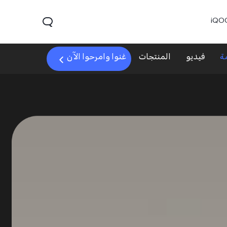
iQO
ة
فيديو
المنتجات
غنوا وامرحوا الآن
V60
V70 FE
V7
جديد
جديد