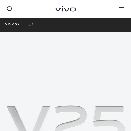
قريباً
V25 PRO