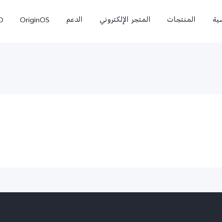
ية
المنتجات
المتجر الإلكتروني
الدعم
OriginOS
O
0
X300 Pro
T5 Pro 5G
جديد
جديد