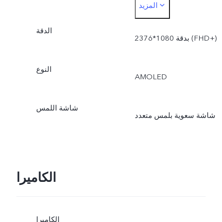
المزيد
منطقة العرض الفعلية تكون
الدقة
أصغر بقليل.
2376*1080 بدقة (FHD+)
النوع
AMOLED
شاشة اللمس
شاشة سعوية بلمس متعدد
الكاميرا
الكاميرا