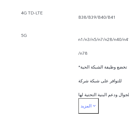
4G TD-LTE
B38/B39/B40/B41
5G
n1/n3/n5/n7/n28/n40/n4
/n78
*تخضع وظيفة الشبكة الحية
للتوافر على شبكة شركة
لجوال ودعم البنية التحتية لها
المزيد
وعلى إصدار البرنامج على
الهاتف الجوال.