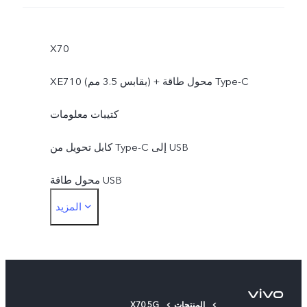
X70
XE710 (بقابس 3.5 مم) + محول طاقة Type-C
كتيبات معلومات
كابل تحويل من Type-C إلى USB
محول طاقة USB
المزيد
أداة إخراج شريحة SIM
غطاء حماية
غشاء حماية (مثبت)
المنتجات
X70 5G