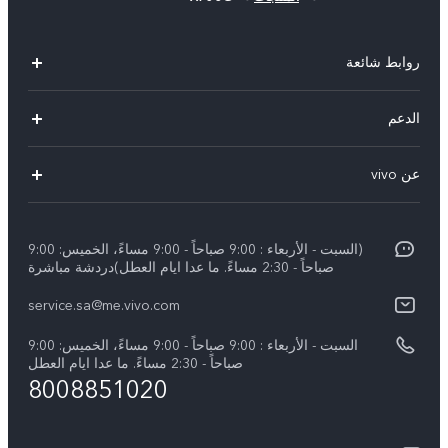
روابط شائعة
X300 Pro (New)
الدعم
X200 FE (New)
الاسئلة الشائعة
عن vivo
Y39 5G
مراكز الصيانة
معلومات عن الشركة
V50 5G
Funtouch OS
(السبت - الأربعاء : 9:00 صباحاً - 9:00 مساءً، الخميس: 9:00
الأخبار
Y04
صباحاً - 2:30 مساءً. ما عدا ايام العطل)دردشة مباشرة
مصادقة IMEI
الإشعارات القانونية
service.sa@me.vivo.com
V40 5G
أسعار قطع الغيار
نبذة عنا
السبت - الأربعاء : 9:00 صباحاً - 9:00 مساءً، الخميس: 9:00
V40 Lite 5G
تحديثات النظام
صباحاً - 2:30 مساءً. ما عدا ايام العطل
مركز الخصوصية لدى vivo
8008851020
كل الموديلات
تعلیمات الضمان
الاستدامة
بيان الخصوصية بشأن خدمة العملاء