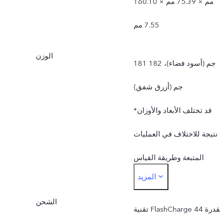
160.10 مم × 75.39 مم ×
7.55 مم
الوزن
181 جم (أسود فضاء)، 182
جم (أزرق شفق)
*قد تختلف الأبعاد والأوزان
نتيجة للاختلاف في العمليات
المتبعة وطريقة القياس
المزيد
وإمدادات المواد.
الشحن
تقنية FlashCharge بقدرة 44