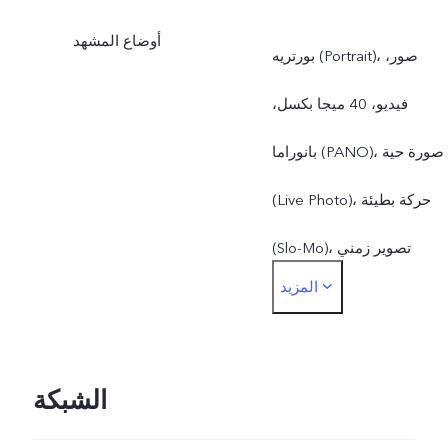
أوضاع المشهد
بورتريه (Portrait)، صور،
فيديو، 40 ميجا بكسل،
بانوراما (PANO)، صورة حية
(Live Photo)، حركة بطيئة
(Slo-Mo)، تصوير زمني
المزيد
(Time-Lapse)، التصوير
الاحترافي (PRO)، ملصقات
AR(AR Stickers)، سوبر مون
الشبكة
(Super Moon)، المستندات،