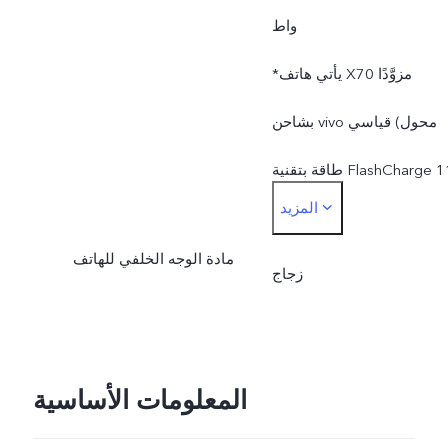
واط
*يأتي هاتف X70 مزوَّدًا
بشاحن vivo قياسي (محول
طاقة بتقنية FlashCharge 11
المزيد
فولت/4 أمبير) ويدعم حتى 44
مادة الوجه الخلفي للهاتف
واط. يتم تعديل قدرة الشحن
زجاج
الفعلية بصورة ديناميكية
بحسب تغير الوضع وبحسب
المعلومات الأساسية
الاستخدام الفعلي.