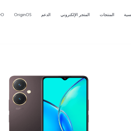
سية
المنتجات
المتجر الإلكتروني
الدعم
OriginOS
OO
X300 Pro
T5 Pro 5G
جديد
جديد