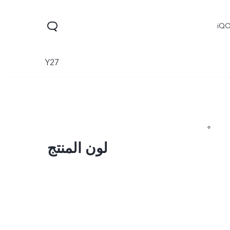
iQ
Y27
لون المنتج
V60
V70 FE
V70
جديد
جديد