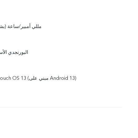
5000 مللي أمبير/ساعة 
البورنجدي الأس
نظام التشغيل Funtouch OS 13 (مبني على Android 13)