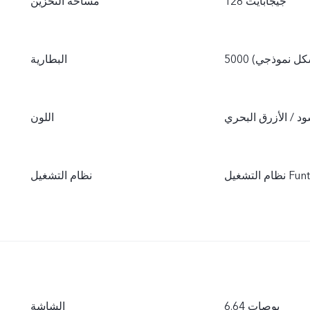
128 جيجابايت
مساحة التخزين
(بشكل نموذجي)
البطارية
ود / الأزرق البحري
اللون
نظام التشغيل
6.64 بوصات
الشاشة