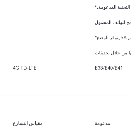
*يخضع عمل الشبكة الفعلي لشبكة شركة الاتصالات المتاحة، والبنية التحتية المدعومة،
*يتوفر الوضع SA بناءً على حالات شبكة الاتصالات المحلية. بمجرد الإطلاق رسميًا، سيتم
4G TD-LTE
B38/B40/B41
مدعومة
مقياس التسارع