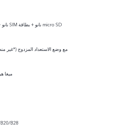
بطاقة SIM نانو + بطاقة SIM نانو + بطاقة micro SD
شريحتان SIM مع وضع الاستعداد المزدوج (*غير م
850/900/1800 ميغ
/B20/B28