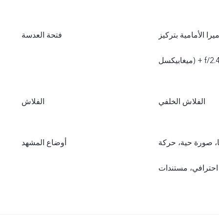
امية بتركيز f/2.0 (8 ميغابيكسل)، الكاميرا الخلفية بتركيز f/1.8 (50
فتحة العدسة
الفلاش الخلفي
الفلاش
50 ميغابيكسل، بانوراما، صورة حية، حركة
أوضاع المشهد
 احترافي، مستندات