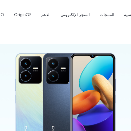
سية
المنتجات
المتجر الإلكتروني
الدعم
OriginOS
OO