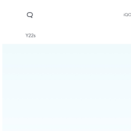
iQ
Y22s