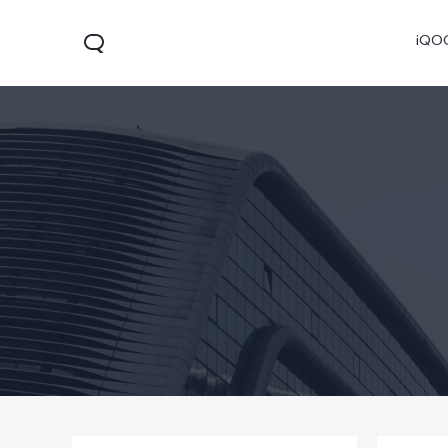
iQO
V60
V70 FE
V7
جديد
جديد