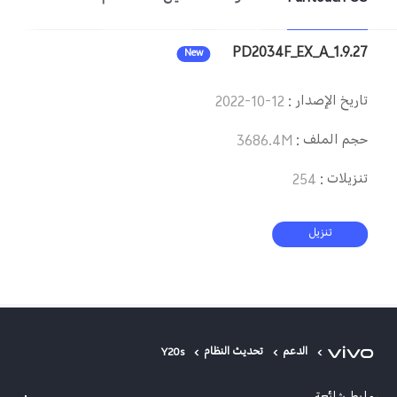
Saudi Arabia (AR) | حدد البلد/المنطقة
PD2034F_EX_A_1.9.27
New
تاريخ الإصدار
:
2022-10-12
حجم الملف
:
3686.4M
تنزيلات
:
254
تنزيل
الدعم
تحديث النظام
Y20s