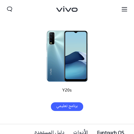
Y20s
برنامج تعليمي
Funtouch OS
الأدوات
دليل المستخدم