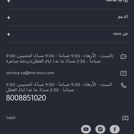
روابط شائعة
X300 Pro (New)
الدعم
X200 FE (New)
الاسئلة الشائعة
عن vivo
Y39 5G
مراكز الصيانة
معلومات عن الشركة
V50 5G
Funtouch OS
(السبت - الأربعاء : 9:00 صباحاً - 9:00 مساءً، الخميس: 9:00
الأخبار
Y04
صباحاً - 2:30 مساءً. ما عدا ايام العطل)دردشة مباشرة
مصادقة IMEI
الإشعارات القانونية
service.sa@me.vivo.com
V40 5G
أسعار قطع الغيار
نبذة عنا
السبت - الأربعاء : 9:00 صباحاً - 9:00 مساءً، الخميس: 9:00
V40 Lite 5G
تحديثات النظام
صباحاً - 2:30 مساءً. ما عدا ايام العطل
مركز الخصوصية لدى vivo
8008851020
كل الموديلات
تعلیمات الضمان
الاستدامة
بيان الخصوصية بشأن خدمة العملاء
تابعنا
الأخبار
تنزيل جداول LUT لاستعادة السجل