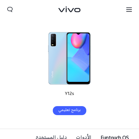
Y12s
برنامج تعليمي
Funtouch OS
الأدوات
دليل المستخدم