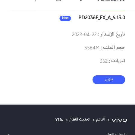
Saudi Arabia (AR) | حدد البلد/المنطقة
PD2036F_EX_A_6.13.0
New
تاريخ الإصدار
:
2022-04-22
حجم الملف
:
3584M
تنزيلات
:
352
تنزيل
الدعم
تحديث النظام
Y12s