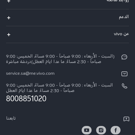
روابط شائعة
X300 Pro (New)
الدعم
X200 FE (New)
الاسئلة الشائعة
عن vivo
Y39 5G
مراكز الصيانة
معلومات عن الشركة
V50 5G
Funtouch OS
(السبت - الأربعاء : 9:00 صباحاً - 9:00 مساءً، الخميس: 9:00
الأخبار
Y04
صباحاً - 2:30 مساءً. ما عدا ايام العطل)دردشة مباشرة
مصادقة IMEI
الإشعارات القانونية
service.sa@me.vivo.com
V40 5G
أسعار قطع الغيار
نبذة عنا
السبت - الأربعاء : 9:00 صباحاً - 9:00 مساءً، الخميس: 9:00
V40 Lite 5G
تحديثات النظام
صباحاً - 2:30 مساءً. ما عدا ايام العطل
مركز الخصوصية لدى vivo
8008851020
كل الموديلات
تعلیمات الضمان
الاستدامة
بيان الخصوصية بشأن خدمة العملاء
تابعنا
الأخبار
تنزيل جداول LUT لاستعادة السجل