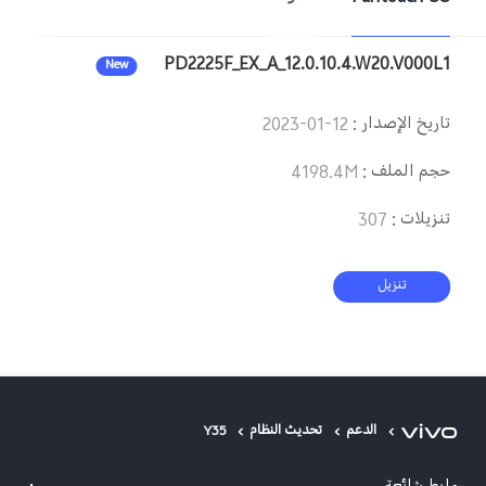
Saudi Arabia (AR) | حدد البلد/المنطقة
PD2225F_EX_A_12.0.10.4.W20.V000L1
New
تاريخ الإصدار
:
2023-01-12
حجم الملف
:
4198.4M
تنزيلات
:
307
تنزيل
الدعم
تحديث النظام
Y35