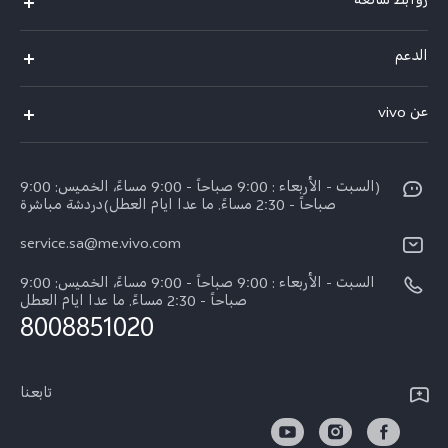
روابط شائعة
X300 Pro (New)
الدعم
X200 FE (New)
الاسئلة الشائعة
عن vivo
Y39 5G
مراكز الصيانة
معلومات عن الشركة
V50 5G
Funtouch OS
(السبت - الأربعاء : 9:00 صباحاً - 9:00 مساءً، الخميس: 9:00
الأخبار
Y04
صباحاً - 2:30 مساءً. ما عدا ايام العطل)دردشة مباشرة
مصادقة IMEI
الإشعارات القانونية
service.sa@me.vivo.com
V40 5G
أسعار قطع الغيار
نبذة عنا
السبت - الأربعاء : 9:00 صباحاً - 9:00 مساءً، الخميس: 9:00
V40 Lite 5G
تحديثات النظام
صباحاً - 2:30 مساءً. ما عدا ايام العطل
مركز الخصوصية لدى vivo
8008851020
كل الموديلات
تعلیمات الضمان
الاستدامة
بيان الخصوصية بشأن خدمة العملاء
تابعنا
الأخبار
تنزيل جداول LUT لاستعادة السجل