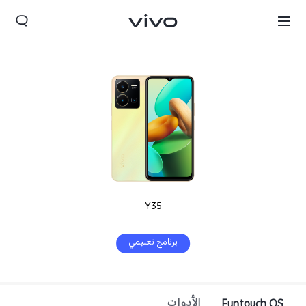
Y35
برنامج تعليمي
Funtouch OS
الأدوات