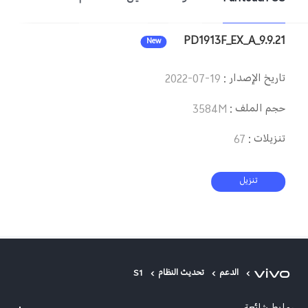
Saudi Arabia (AR) | حدد البلد/المنطقة
PD1913F_EX_A_9.9.21
New
تاريخ الإصدار
:
2022-07-19
حجم الملف
:
3584M
تنزيلات
:
67
تنزيل
الدعم
تحديث النظام
S1