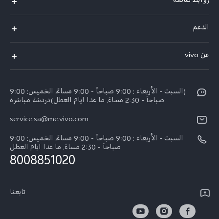
روابط شائعة
X300 Pro (New)
الدعم
X200 FE (New)
الاسئلة الشائعة
عن vivo
Y39 5G
مراكز الصيانة
معلومات عن الشركة
V50 5G
Funtouch OS
(السبت - الأربعاء : 9:00 صباحاً - 9:00 مساءً، الخميس: 9:00
الأخبار
Y04
صباحاً - 2:30 مساءً. ما عدا ايام العطل)دردشة مباشرة
مصادقة IMEI
الإشعارات القانونية
service.sa@me.vivo.com
V40 5G
أسعار قطع الغيار
نبذة عنا
السبت - الأربعاء : 9:00 صباحاً - 9:00 مساءً، الخميس: 9:00
V40 Lite 5G
تحديثات النظام
صباحاً - 2:30 مساءً. ما عدا ايام العطل
مركز الخصوصية لدى vivo
8008851020
كل الموديلات
تعلیمات الضمان
الاستدامة
بيان الخصوصية بشأن خدمة العملاء
تابعنا
الأخبار
تنزيل جداول LUT لاستعادة السجل