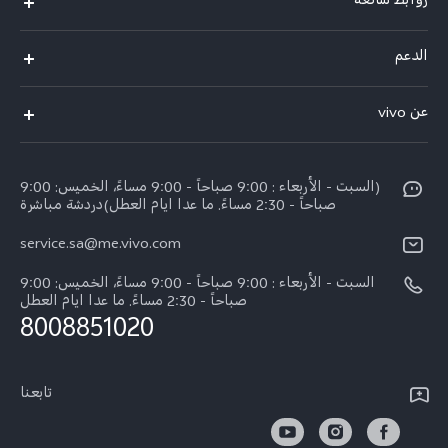
روابط شائعة
X300 Pro (New)
الدعم
X200 FE (New)
الاسئلة الشائعة
عن vivo
Y39 5G
مراكز الصيانة
معلومات عن الشركة
V50 5G
Funtouch OS
(السبت - الأربعاء : 9:00 صباحاً - 9:00 مساءً، الخميس: 9:00
الأخبار
Y04
صباحاً - 2:30 مساءً. ما عدا ايام العطل)دردشة مباشرة
مصادقة IMEI
الإشعارات القانونية
service.sa@me.vivo.com
V40 5G
أسعار قطع الغيار
نبذة عنا
السبت - الأربعاء : 9:00 صباحاً - 9:00 مساءً، الخميس: 9:00
V40 Lite 5G
تحديثات النظام
صباحاً - 2:30 مساءً. ما عدا ايام العطل
مركز الخصوصية لدى vivo
8008851020
كل الموديلات
تعلیمات الضمان
الاستدامة
بيان الخصوصية بشأن خدمة العملاء
تابعنا
الأخبار
تنزيل جداول LUT لاستعادة السجل