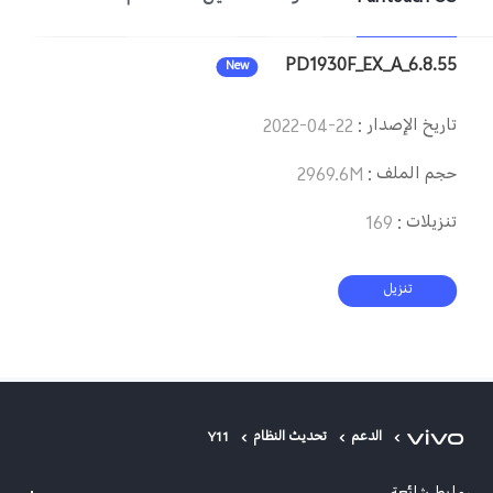
Saudi Arabia (AR) | حدد البلد/المنطقة
PD1930F_EX_A_6.8.55
New
تاريخ الإصدار
:
2022-04-22
حجم الملف
:
2969.6M
تنزيلات
:
169
تنزيل
الدعم
تحديث النظام
Y11