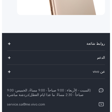
روابط شائعة
X300 Pro (New)
الدعم
X200 FE (New)
الاسئلة الشائعة
عن vivo
Y39 5G
مراكز الصيانة
معلومات عن الشركة
V50 5G
Funtouch OS
(السبت - الأربعاء : 9:00 صباحاً - 9:00 مساءً، الخميس: 9:00
الأخبار
Y04
صباحاً - 2:30 مساءً. ما عدا ايام العطل)دردشة مباشرة
مصادقة IMEI
الإشعارات القانونية
service.sa@me.vivo.com
V40 5G
أسعار قطع الغيار
نبذة عنا