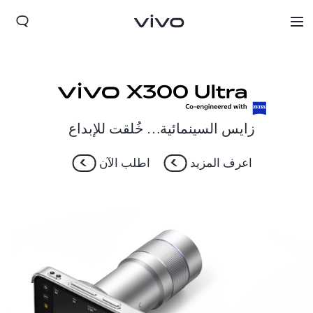
زايس السينمائية… خُلقت للإبداع
اعرف المزيد
اطلب الآن