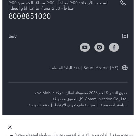
السبت - الأربعاء : 9:00 صباحاً - 9:00 مساءً، الخميس: 9:00
V40 Lite 5G
تحديثات النظام
صباحاً - 2:30 مساءً. ما عدا ايام العطل
مركز الخصوصية لدى vivo
8008851020
كل الموديلات
تعلیمات الضمان
الاستدامة
بيان الخصوصية بشأن خدمة العملاء
تابعنا
الأخبار
تنزيل جداول LUT لاستعادة السجل
Saudi Arabia (AR) | حدد البلد/المنطقة
حقوق النشر © لعام 2026 محفوظة لصالح شركة vivo Mobile
Communication Co., Ltd.‎. كل الحقوق محفوظة.
سياسة الخصوصية
|
سياسة ملف تعريف الارتباط
|
دعم خصوصية
يستخدم موقعنا ملفات تعريف الارتباط لتحسين تجربتك. بمواصلة استخدام موقعنا؛