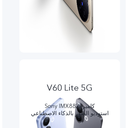
V60 Lite 5G
کامیرا Sony IMX882
استوديو الصور بالذكاء الاصطناعي