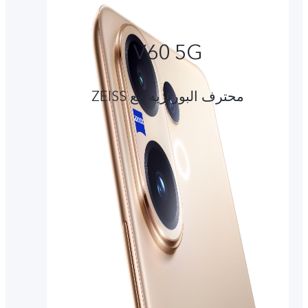
V60 5G
محترف البورتريه مع ZEISS