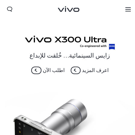
زايس السينمائية… خُلقت للإبداع
اعرف المزيد
اطلب الآن