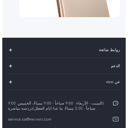
روابط شائعة
X300 Pro (New)
الدعم
X200 FE (New)
الاسئلة الشائعة
عن vivo
Y39 5G
مراكز الصيانة
معلومات عن الشركة
V50 5G
Funtouch OS
(السبت - الأربعاء : 9:00 صباحاً - 9:00 مساءً، الخميس: 9:00
الأخبار
Y04
صباحاً - 2:30 مساءً. ما عدا ايام العطل)دردشة مباشرة
مصادقة IMEI
الإشعارات القانونية
service.sa@me.vivo.com
V40 5G
أسعار قطع الغيار
نبذة عنا