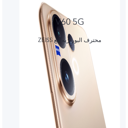
V60 5G
محترف البورتريه مع ZEISS