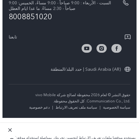
السبت - الأربعاء : 9:00 صباحاً - 9:00 مساءً، الخميس: 9:00
V40 Lite 5G
تحديثات النظام
صباحاً - 2:30 مساءً. ما عدا ايام العطل
مركز الخصوصية لدى vivo
8008851020
كل الموديلات
تعلیمات الضمان
الاستدامة
بيان الخصوصية بشأن خدمة العملاء
تابعنا
الأخبار
تنزيل جداول LUT لاستعادة السجل
Saudi Arabia (AR) | حدد البلد/المنطقة
حقوق النشر © لعام 2026 محفوظة لصالح شركة vivo Mobile
Communication Co., Ltd.‎. كل الحقوق محفوظة.
سياسة الخصوصية
|
سياسة ملف تعريف الارتباط
|
دعم خصوصية
يستخدم موقعنا ملفات تعريف الارتباط لتحسين تجربتك. بمواصلة استخدام موقعنا؛