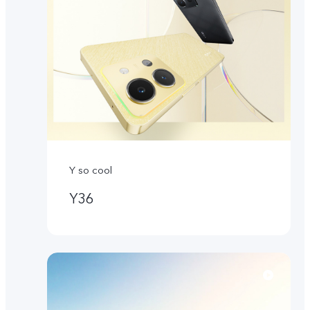
Y so cool
Y36