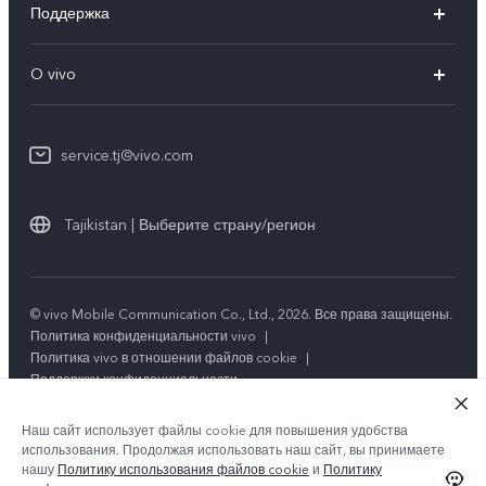
Поддержка
V29 5G
FAQs
O vivo
V29
Funtouch OS
Общая информация
Y100 4G
IMEI аутентификация
service.tj@vivo.com
Пресс Центр
Y36
Обновление системы
Юридическая информация
Y27s
Tajikistan | Выберите страну/регион
Инструкции по гарантии vivo
О нас
Y17s
Стабильность
Y02t
© vivo Mobile Communication Co., Ltd., 2026. Все права защищены.
Центр конфиденциальности vivo
Политика конфиденциальности vivo
|
Y33s
Политика vivo в отношении файлов cookie
|
Поддержки конфиденциальности
Y21
Наш сайт использует файлы cookie для повышения удобства
использования. Продолжая использовать наш сайт, вы принимаете
нашу
Политику использования файлов cookie
и
Политику