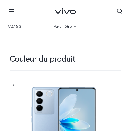
V27 5G
Paramètre
Vue d'ensemble
Gallerie
Couleur du produit
Tunisia | Veuillez sélectionner le pays/la région