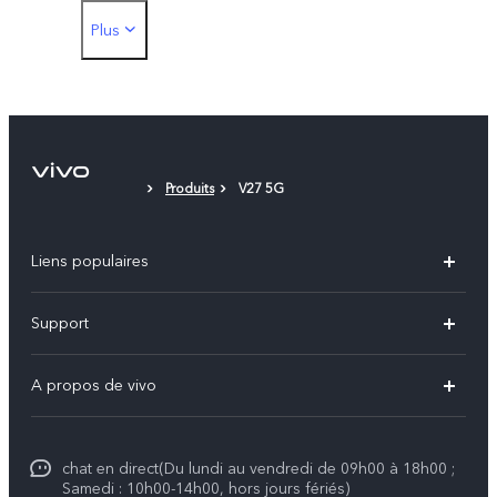
Plus
Boîtier téléphone
Protection d'écran (appliqué)
Produits
V27 5G
Liens populaires
Y31d
Support
Y31 5G
FAQs
A propos de vivo
V70
Centre de services
Info
V70 FE
Authentification IMEI
chat en direct(Du lundi au vendredi de 09h00 à 18h00 ;
Legal Notice
V50
Samedi : 10h00-14h00, hors jours fériés)