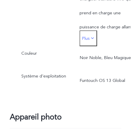
d'exploitation et des
prend en charge une
applications préinstallées.
puissance de charge allan
Plus
jusqu'à 66 W. La puissanc
Couleur
de rechargement réelle
Noir Noble, Bleu Magique
est ajustée de manière
Système d'exploitation
Funtouch OS 13 Global
dynamique en fonction de
l'évolution de la situation 
de l'utilisation réelle.
Appareil photo
*Les spécifications du