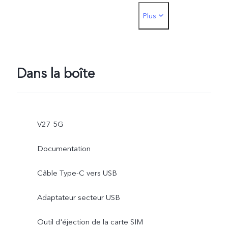
Plus
Arrière : Nuit, Portrait,
Nigeria.)
Photo, Vidéo, Micro Vidéo
Haute Résolution, Pano,
Dans la boîte
Documents, Ralenti,
Accéléré, Supermoon, Pro
V27 5G
Sports, Double Exposition
Documentation
Double Vue, Photo
Câble Type-C vers USB
Dynamique
Adaptateur secteur USB
Outil d'éjection de la carte SIM