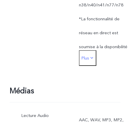
n38/n40/n41/n77/n78
*La fonctionnalité de
réseau en direct est
soumise à la disponibilité
Plus
du réseau de l'opérateur,
au support de
l'infrastructure et à la
Médias
version logicielle du
Lecture Audio
téléphone mobile.
AAC, WAV, MP3, MP2,