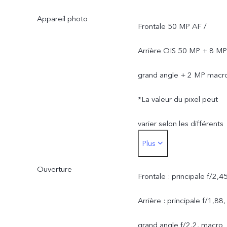
chargeur peuvent varier e
Appareil photo
Frontale 50 MP AF /
raison d'un changement
Arrière OIS 50 MP + 8 MP
de fournisseur ou de
grand angle + 2 MP macr
différents lots de
*La valeur du pixel peut
production. La puissance
varier selon les différents
de charge de 66 W et les
Plus
modes de la caméra et es
performances de charge
Ouverture
soumise à une utilisation
Frontale : principale f/2,4
ne seront pas affectées
réelle.
Arrière : principale f/1,88,
par cela. (Uniquement
grand angle f/2,2, macro