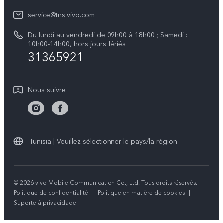
Mise à jour du système
À propos de vivo
Y21d
service@tns.vivo.com
Instructions de garantie vivo
Centre de confidentialité vivo
Du lundi au vendredi de 09h00 à 18h00 ; Samedi :
Y29
10h00-14h00, hors jours fériés
Durabilité
31365921
Nous suivre
Tunisia | Veuillez sélectionner le pays/la région
© 2026 vivo Mobile Communication Co., Ltd. Tous droits réservés.
Politique de confidentialité
|
Politique en matière de cookies
|
Suporte à privacidade