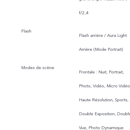
applicable aux produits au
f/2,4
Kazakhstan, en
Flash
Ouzbékistan, en
Flash arrière / Aura Light
Azerbaïdjan, au
Arrière (Mode Portrait)
Bangladesh, au Népal, au
Modes de scène
Frontale : Nuit, Portrait,
Bhoutan, au Pakistan, au
Photo, Vidéo, Micro Vidéo
Maroc, en Angola, en
Haute Résolution, Sports,
Tunisie, en Afrique du Sud
Double Exposition, Doubl
en Égypte, au Myanmar, e
Vue, Photo Dynamique
Tanzanie, au Kenya, au