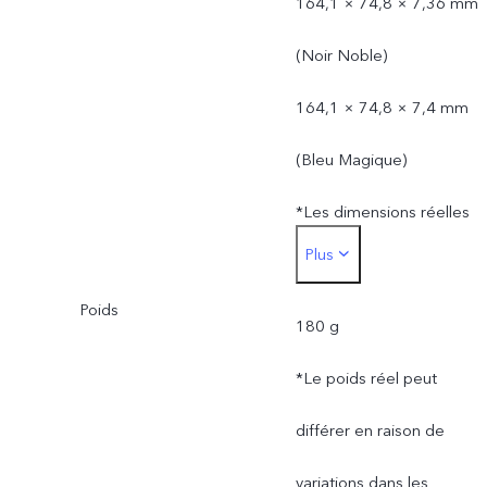
164,1 × 74,8 × 7,36 mm
(Noir Noble)
164,1 × 74,8 × 7,4 mm
(Bleu Magique)
*Les dimensions réelles
Plus
peuvent différer en raison
Poids
de variations dans les
180 g
processus, la méthode de
*Le poids réel peut
mesure et les fournitures
différer en raison de
de matériel.
variations dans les