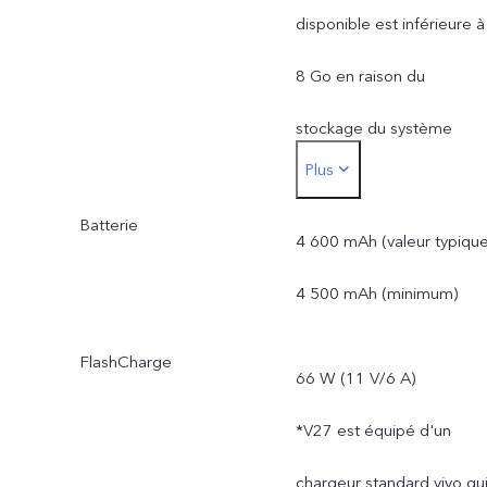
disponible est inférieure à
8 Go en raison du
stockage du système
Plus
d'exploitation et des
Batterie
applications préinstallées.
4 600 mAh (valeur typique
*La ROM réellement
4 500 mAh (minimum)
disponible est inférieure à
FlashCharge
66 W (11 V/6 A)
256 Go en raison du
*V27 est équipé d'un
stockage du système
chargeur standard vivo qu