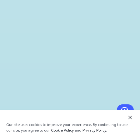
Our site uses cookies to improve your experience. By continuing to use
our site, you agree to our
Cookie Policy
and
Privacy Policy
.