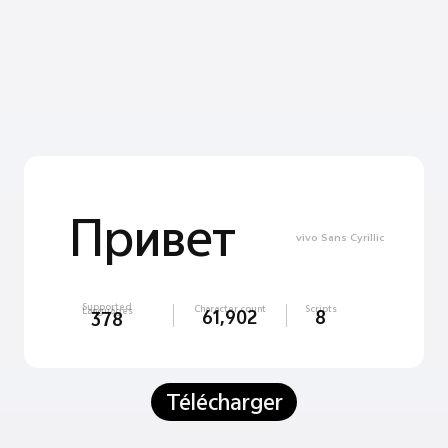
Apa kabar
Привет
vivo Sans Latin
Supported
Character count
Scripts
Languages
61,902
8
378
Télécharger