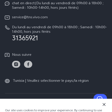
Authentification IMEI
chat en direct(Du lundi au vendredi de 09h00 à 18h00 ;
Legal Notice
V50
Samedi : 10h00-14h00, hors jours fériés)
Mise à jour du système
À propos de vivo
Y21d
service@tns.vivo.com
Instructions de garantie vivo
Centre de confidentialité vivo
Du lundi au vendredi de 09h00 à 18h00 ; Samedi : 10h00-
Y29
14h00, hors jours fériés
Durabilité
31365921
Nous suivre
Tunisia | Veuillez sélectionner le pays/la région
© 2026 vivo Mobile Communication Co., Ltd. Tous droits réservés.
Politique de confidentialité
|
Politique en matière de cookies
|
Our site uses cookies to improve your experience. By continuing to use