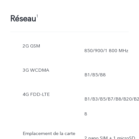
Réseau
1
2G GSM
850/900/1 800 MHz
3G WCDMA
B1/B5/B8
4G FDD-LTE
B1/B3/B5/B7/B8/B20/B
8
Emplacement de la carte
2 nano SIM + 1 microSD