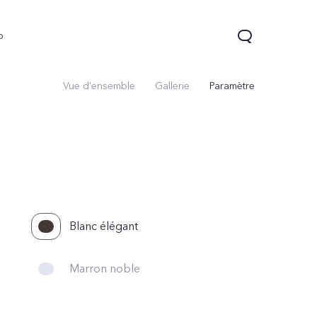
o
Vue d'ensemble
Gallerie
Paramètre
Blanc élégant
Y21d
Y29t 5G
Marron noble