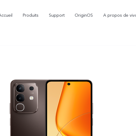
Accueil
Produits
Support
OriginOS
A propos de viv
V70
V70 FE
nouveau
nouveau