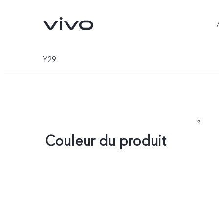
Y29
Couleur du produit
Y31d
Y31 5G
nouveau
nouveau