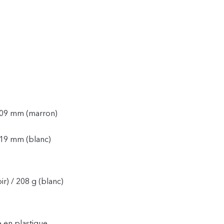
,09 mm (marron)
,19 mm (blanc)
r) / 208 g (blanc)
e en plastique