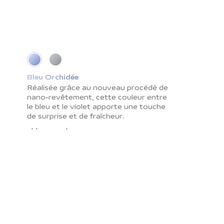
Bleu Orchidée
Gris Cosmique
Réalisée grâce au nouveau procédé de
La surface lisse interagit
nano-revêtement, cette couleur entre
merveilleusement avec l’ombre et la
le bleu et le violet apporte une touche
lumière tout en résistant aux traces de
de surprise et de fraîcheur.
doigts. C’est une couleur qui vous
apportera paix et sérénité.