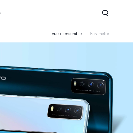
o
Vue d'ensemble
Paramètre
Y21d
Y29t 5G