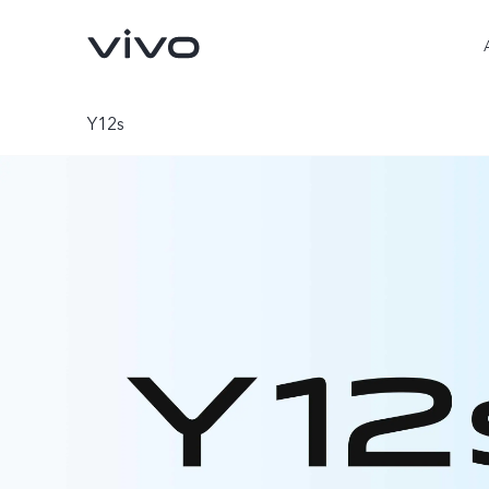
Y12s
Y31d
Y31 5G
nouveau
nouveau