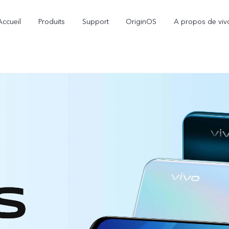
Accueil
Produits
Support
OriginOS
A propos de viv
V70
V70 FE
nouveau
nouveau