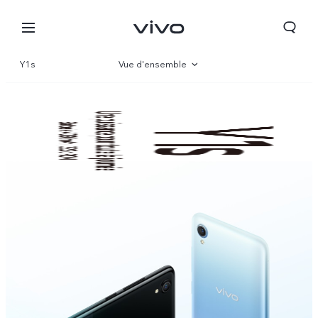
Y1s
Vue d'ensemble
Paramètre
Tunisia | Veuillez sélectionner le pays/la région