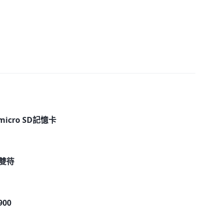
 micro SD記憶卡
卡雙待
900