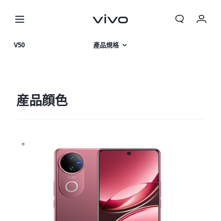
我的訂單
V50
產品規格
購物車
產品特色
登入/註冊
相片集
産品顔色
帳號設定