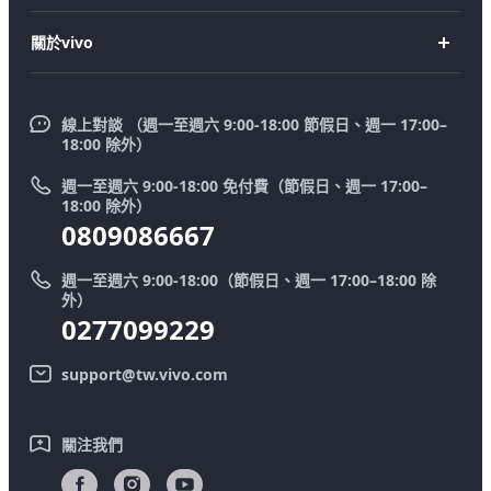
購買手機
FAQs
X200 FE
關於vivo
購買配件
服務中心
V50 Lite 5G
企業文化
Funtouch OS
V50
線上對談 （週一至週六 9:00-18:00 節假日、週一 17:00–
新聞中心
18:00 除外）
系統升級
Y39 5G
法律聲明
週一至週六 9:00-18:00 免付費（節假日、週一 17:00–
零配件價格查詢
18:00 除外）
優惠活動
0809086667
送修服務
廢手機回收
週一至週六 9:00-18:00（節假日、週一 17:00–18:00 除
IMEI 碼驗證
外）
舊機換新機
0277099229
系統連鎖通路夥伴
vivo 隱私權中心
support@tw.vivo.com
產品保固說明
永續發展
客戶服務隱私權聲明
vivo｜蔡司影像
關注我們
下載還原 Log 的 LUT