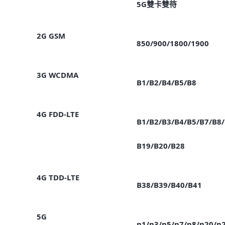
5G雙卡雙待
2G GSM
850/900/1800/1900
3G WCDMA
B1/B2/B4/B5/B8
4G FDD-LTE
B1/B2/B3/B4/B5/B7/B8/
B19/B20/B28
4G TDD-LTE
B38/B39/B40/B41
5G
n1/n3/n5/n7/n8/n20/n