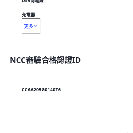
USB傳輸線
充電器
更多
取卡針
手機保護套
螢幕保護貼 (出廠已貼於螢幕)
NCC審驗合格認證ID
CCAA205G0140T6