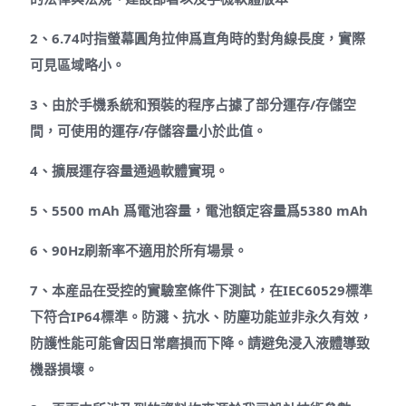
2、6.74吋指螢幕圓角拉伸爲直角時的對角線長度，實際
可見區域略小。
3、由於手機系統和預裝的程序占據了部分運存/存儲空
間，可使用的運存/存儲容量小於此值。
4、擴展運存容量通過軟體實現。
5、5500 mAh 爲電池容量，電池額定容量爲5380 mAh
6、90Hz刷新率不適用於所有場景。
7、本産品在受控的實驗室條件下測試，在IEC60529標準
下符合IP64標準。防濺、抗水、防塵功能並非永久有效，
防護性能可能會因日常磨損而下降。請避免浸入液體導致
機器損壞。