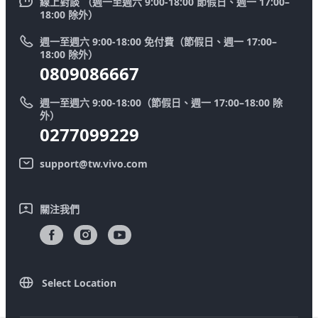
V50
線上對談 （週一至週六 9:00-18:00 節假日、週一 17:00–
新聞中心
18:00 除外）
系統升級
Y39 5G
法律聲明
週一至週六 9:00-18:00 免付費（節假日、週一 17:00–
零配件價格查詢
18:00 除外）
優惠活動
0809086667
送修服務
廢手機回收
週一至週六 9:00-18:00（節假日、週一 17:00–18:00 除
IMEI 碼驗證
外）
舊機換新機
0277099229
系統連鎖通路夥伴
vivo 隱私權中心
support@tw.vivo.com
產品保固說明
永續發展
客戶服務隱私權聲明
vivo｜蔡司影像
關注我們
下載還原 Log 的 LUT
Select Location