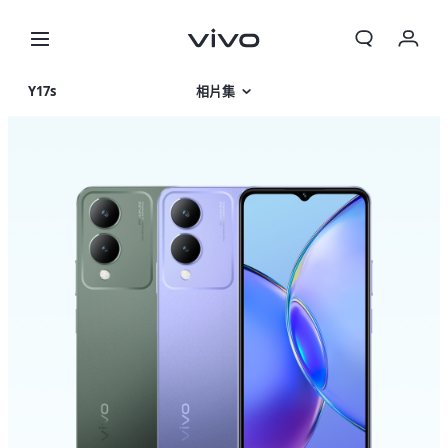
我的訂單
Y17s
相片集
購物車
產品特色
登入/註冊
產品規格
帳號設定