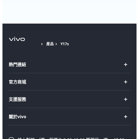
産品
Y17s
熱門連結
X Fold5
官方商城
X200 Pro
新機上市
支援服務
X200
購買手機
FAQs
X200 FE
關於vivo
購買配件
服務中心
V50 Lite 5G
企業文化
Funtouch OS