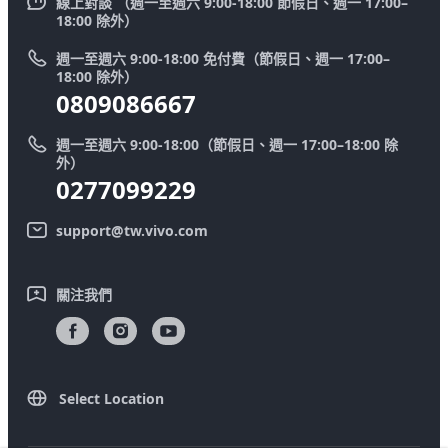
V50
線上對談 （週一至週六 9:00-18:00 節假日、週一 17:00–
新聞中心
18:00 除外）
系統升級
Y39 5G
法律聲明
週一至週六 9:00-18:00 免付費（節假日、週一 17:00–
零配件價格查詢
18:00 除外）
優惠活動
0809086667
送修服務
廢手機回收
週一至週六 9:00-18:00（節假日、週一 17:00–18:00 除
IMEI 碼驗證
外）
舊機換新機
0277099229
系統連鎖通路夥伴
vivo 隱私權中心
support@tw.vivo.com
產品保固說明
永續發展
客戶服務隱私權聲明
vivo｜蔡司影像
關注我們
下載還原 Log 的 LUT
Select Location