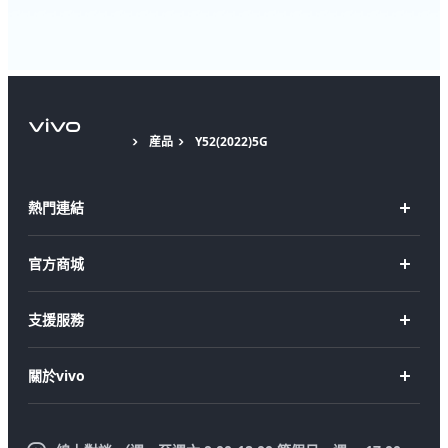
産品
Y52(2022)5G
熱門連結
X Fold5
官方商城
X200 Pro
新機上市
支援服務
X200
購買手機
FAQs
X200 FE
關於vivo
購買配件
服務中心
V50 Lite 5G
企業文化
Funtouch OS