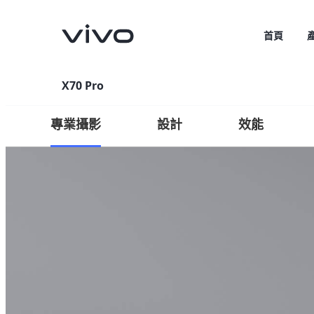
首頁
X70 Pro
專業攝影
設計
效能
V70
V70 FE
新品
新品