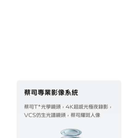
蔡司專業影像系統
蔡司T*光學鏡頭，4K超感光極夜錄影，
VCS仿生光譜鏡頭，蔡司耀斑人像