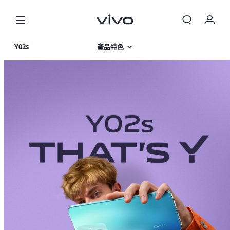
我的訂單
Y02s
產品特色
購物車
相片集
登入/註冊
產品規格
帳號設定