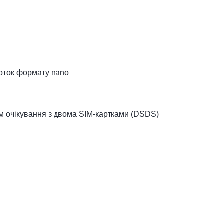
рток формату nano
 очікування з двома SIM-картками (DSDS)