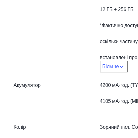
12 ГБ + 256 ГБ
*Фактично досту
оскільки частин
встановлені про
Більше
становить менше
Акумулятор
4200 мА·год. (T
операційна сист
4105 мА·год. (MI
Колір
Зоряний пил, Со