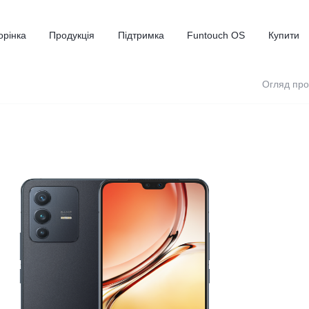
орінка
Продукція
Підтримка
Funtouch OS
Купити
Огляд про