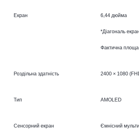
Екран
6,44 дюйма
*Діагональ екра
Фактична площа
Роздільна здатність
2400 × 1080 (FH
Тип
AMOLED
Сенсорний екран
Ємнісний мульт