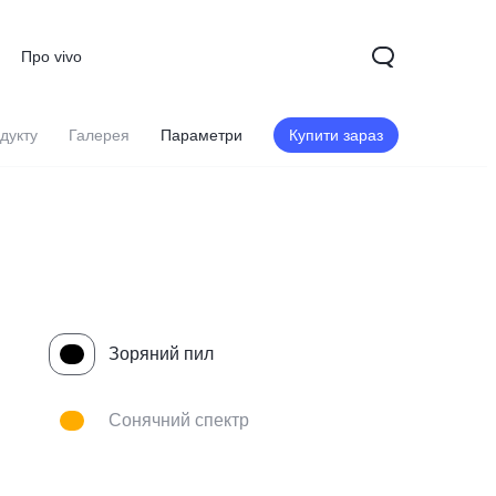
Про vivo
дукту
Галерея
Параметри
Купити зараз
Зоряний пил
Сонячний спектр