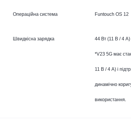
Операційна система
Funtouch OS 12
Швидкісна зарядка
44 Вт (11 В / 4 А)
*V23 5G має ста
11 В / 4 А) і пі
динамічно кориг
використання.