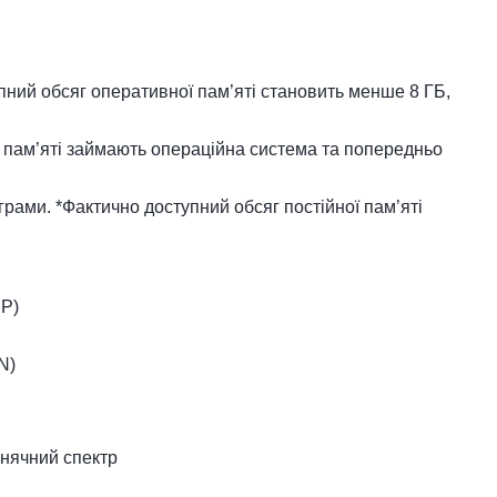
пний обсяг оперативної пам’яті становить менше 8 ГБ,
у пам’яті займають операційна система та попередньо
грами. *Фактично доступний обсяг постійної пам’яті
 128 ГБ / 256 ГБ, оскільки частину пам’яті займають
YP)
ема та попередньо встановлені програми.
N)
нячний спектр