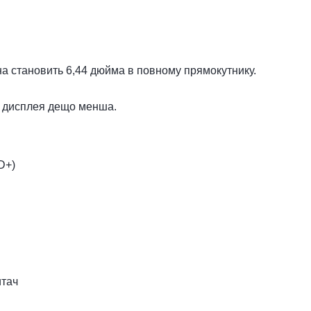
на становить 6,44 дюйма в повному прямокутнику.
 дисплея дещо менша.
D+)
итач