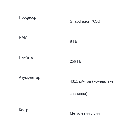
Процесор
Snapdragon 765G
RAM
8 ГБ
Пам’ять
256 ГБ
Акумулятор
4315 мА·год (номінальне
значення)
Колір
Металевий сірий