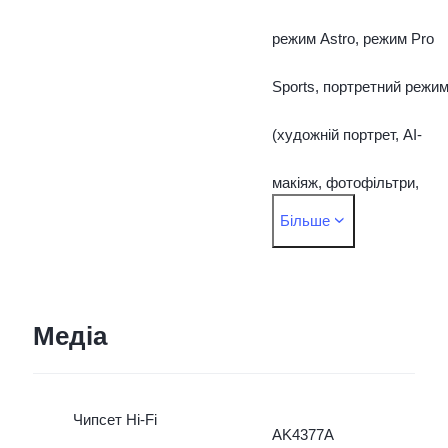
режим Astro, режим Pro
Sports, портретний режи
(художній портрет, AI-
макіяж, фотофільтри,
Більше
тощо), AR-стікери,
прискорена зйомка, Live
Photo, уповільнена
Медіа
зйомка, відео, режим
Чипсет Hi-Fi
Supermoon, DOC,
AK4377A