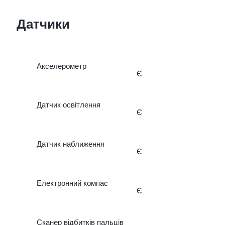
Датчики
Акселерометр
Є
Датчик освітлення
Є
Датчик наближення
Є
Електронний компас
Є
Сканер відбитків пальців