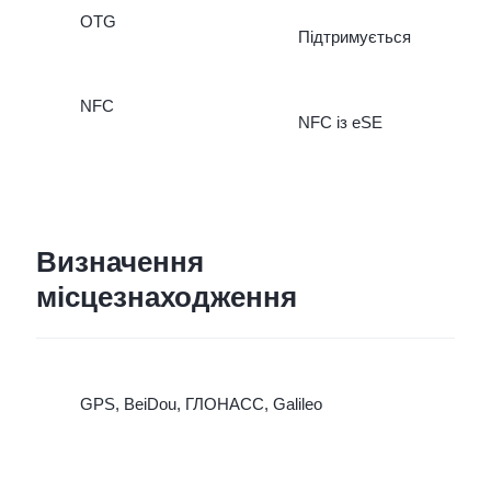
OTG
Підтримується
NFC
NFC із eSE
Визначення
місцезнаходження
GPS, BeiDou, ГЛОНАСС, Galileo