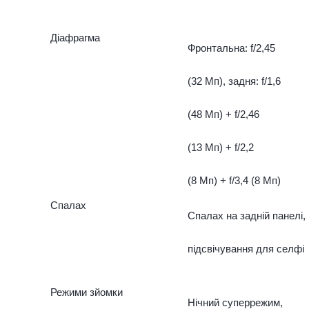
Діафрагма
Фронтальна: f/2,45
(32 Мп), задня: f/1,6
(48 Мп) + f/2,46
(13 Мп) + f/2,2
(8 Мп) + f/3,4 (8 Мп)
Спалах
Спалах на задній панелі,
підсвічування для селфі
Режими зйомки
Нічний суперрежим,