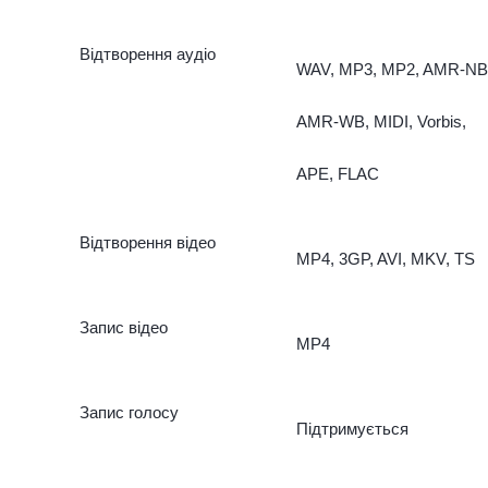
панорамний режим, режи
Відтворення аудіо
WAV, MP3, MP2, AMR-NB
Pro тощо.
AMR-WB, MIDI, Vorbis,
APE, FLAC
Відтворення відео
MP4, 3GP, AVI, MKV, TS
Запис відео
MP4
Запис голосу
Підтримується