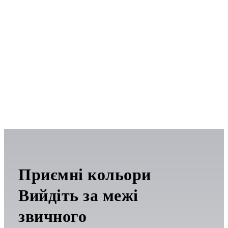
Приємні кольори
Вийдіть за межі
звичного