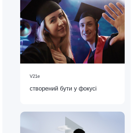
V21e
cтворений бути у фокусі