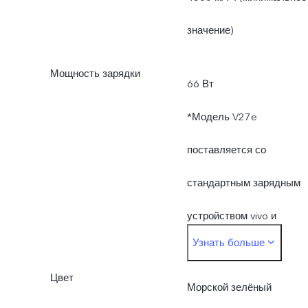
объем ROM меньше
значение)
256 ГБ, так как часть
Мощность зарядки
66 Вт
памяти занята
*Модель V27e
операционной системой 
поставляется со
предустановленными
стандартным зарядным
приложениями.
устройством vivo и
Узнать больше
поддерживает зарядку с
Цвет
мощностью до 66 Вт.
Морской зелёный