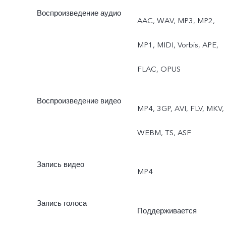
Воспроизведение аудио
Мп, Панорама,
AAC, WAV, MP3, MP2,
Документы, Замедленна
MP1, MIDI, Vorbis, APE,
съёмка, Таймлапс,
FLAC, OPUS
Профессиональный
Воспроизведение видео
MP4, 3GP, AVI, FLV, MKV,
режим, Двойная
WEBM, TS, ASF
экспозиция, Dual View,
Живое фото
Запись видео
MP4
Запись голоса
Поддерживается