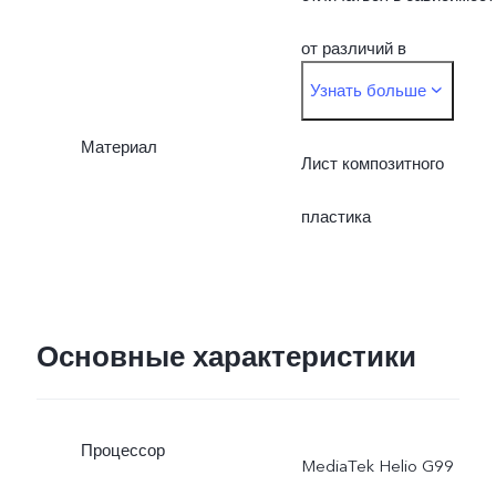
используемых
от различий в
Узнать больше
материалов.
производственных
Материал
процессах, способа
Лист композитного
измерения и
пластика
используемых
материалов.
Основные характеристики
Процессор
MediaTek Helio G99