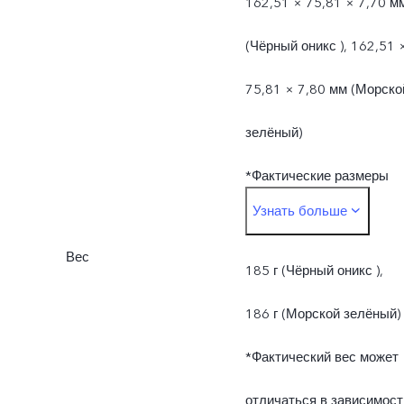
162,51 × 75,81 × 7,70 м
(Чёрный оникс ), 162,51 
75,81 × 7,80 мм (Морско
зелёный)
*Фактические размеры
Узнать больше
могут отличаться в
Вес
зависимости от различий
185 г (Чёрный оникс ),
в производственных
186 г (Морской зелёный)
процессах, способа
*Фактический вес может
измерения и
отличаться в зависимост