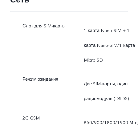
продукции или при смене
Слот для SIM-карты
поставщика. Все это не
1 карта Nano-SIM + 1
влияет на мощность
карта Nano-SIM/1 карта
зарядки в 66 Вт и
Micro SD
эффективность зарядки.
Режим ожидания
Две SIM-карты, один
(только для продуктов,
радиомодуль (DSDS)
реализуемых в
Азербайджане,
2G GSM
850/900/1800/1900 Мгц
Бангладеш, Казахстане,