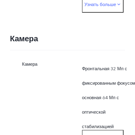
Узнать больше
поддерживаемой
инфраструктуры и верси
программного
Камера
обеспечения на
Камера
мобильном телефоне.
Фронтальная 32 Мп с
фиксированным фокусом
основная 64 Мп с
оптической
стабилизацией