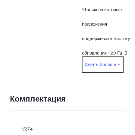
*Только некоторые
приложения
поддерживают частоту
обновления 120 Гц. В
Узнать больше
различных приложениях
или играх частота
обновления экрана и
Комплектация
обработка касания могут
незначительно
V27e