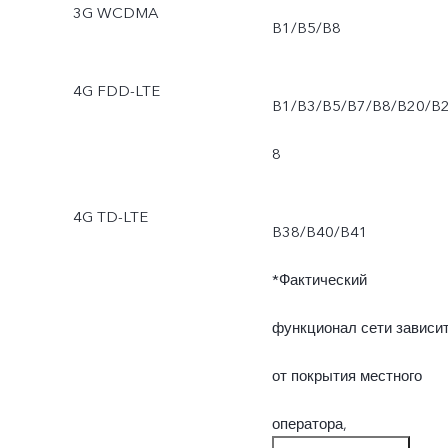
3G WCDMA
Марокко, Непале,
B1/B5/B8
Пакистане и Узбекистане
4G FDD-LTE
B1/B3/B5/B7/B8/B20/B
8
4G TD-LTE
B38/B40/B41
*Фактический
функционал сети зависи
от покрытия местного
оператора,