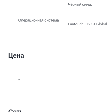
Фактическая мощность
Чёрный оникс
зарядки динамически
Операционная система
Funtouch OS 13 Global
регулируется с учетом
реальных условий и
зависит от характера
Цена
использования.
*Характеристики
*
зарядного устройства
могут отличаться в
Сеть
разных партиях