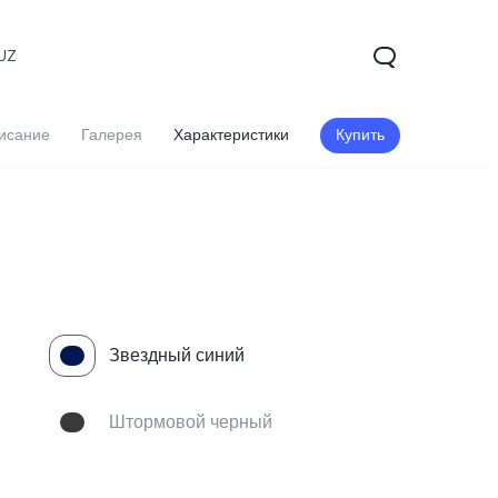
UZ
исание
Галерея
Характеристики
Купить
Звездный синий
V60 5G
V60 Lite
Штормовой черный