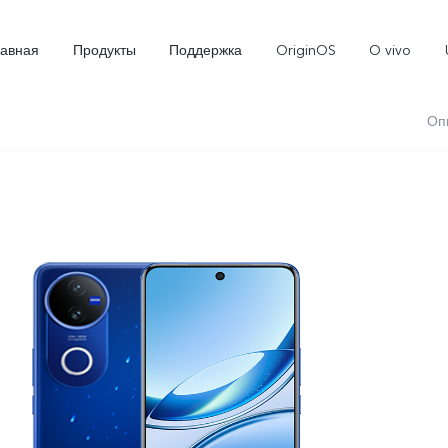
лавная
Продукты
Поддержка
OriginOS
O vivo
Оп
X300
X300 FE
Новинка
Новинка