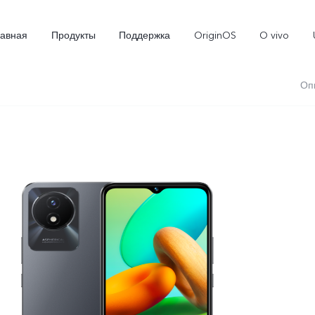
лавная
Продукты
Поддержка
OriginOS
O vivo
Оп
X300
X300 FE
Новинка
Новинка