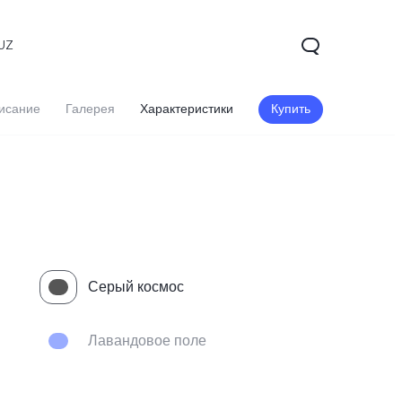
UZ
исание
Галерея
Характеристики
Купить
Серый космос
V60 5G
V60 Lite
Лавандовое поле