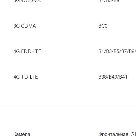
3G WCDMA
B1/B5/B8
3G CDMA
BC0
4G FDD-LTE
B1/B3/B5/B7/B8
4G TD-LTE
B38/B40/B41
Камера
Фронтальная: 5