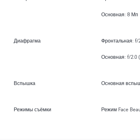
Основная: 8 Мп
Диафрагма
Фронтальная: f/2
Основная: f/2.0 
Вспышка
Основная вспы
Режимы съёмки
Режим Face Beau