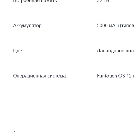
Встроенная память
32 ГБ
Аккумулятор
5000 мА·ч (типо
Цвет
Лавандовое пол
Операционная система
Funtouch OS 12 н
*