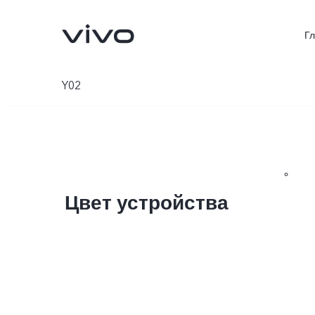
Г
Y02
Цвет устройства
V70 5G
X300Pro
Новинка
Новинка