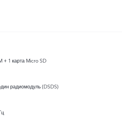
M + 1 карта Micro SD
один радиомодуль (DSDS)
Гц