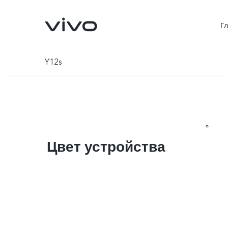
Г
Y12s
Цвет устройства
V70 5G
X300Pro
Новинка
Новинка