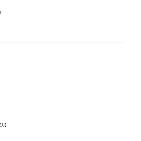
я
.0)