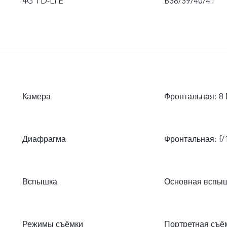
4G TD-LTE
B38/39/40/41
Камера
Фронтальная: 8 
Диафрагма
Фронтальная: f/1.
Вспышка
Основная вспы
Режимы съёмки
Портретная съём