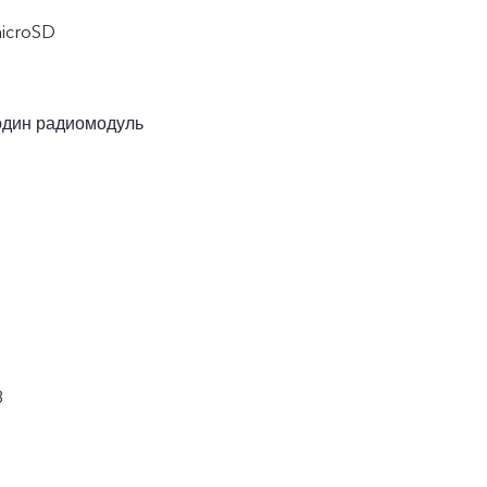
microSD
один радиомодуль
8