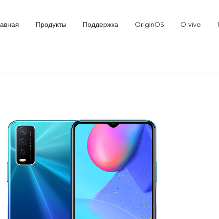
лавная
Продукты
Поддержка
OriginOS
O vivo
X300
X300 FE
Новинка
Новинка