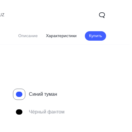
UZ
Описание
Характеристики
Купить
Синий туман
V60 5G
V60 Lite
Чёрный фантом