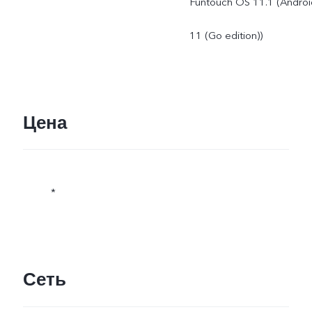
Funtouch OS 11.1 (Androi
11 (Go edition))
Цена
*
Сеть