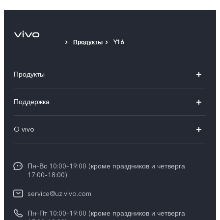
Продукты
Y16
Продукты
V50
Поддержка
V50 Lite
FAQs
O vivo
Y29
Funtouch OS
Общая информация
Y04
Сервисные центры
Пн–Вс 10:00–19:00 (кроме праздников и четверга
Пресс Центр
17:00–18:00)
IMEI аутентификация
Карьера в vivo
service@uz.vivo.com
Запрос стоимости запчастей
Юридическая информация
Пн–Пт 10:00–19:00 (кроме праздников и четверга